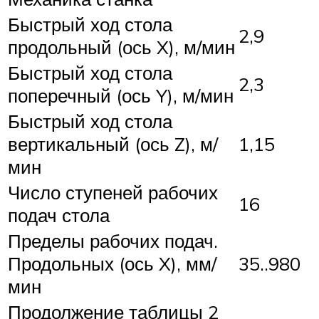
Быстрый ход стола
2,9
продольный (ось X), м/мин
Быстрый ход стола
2,3
поперечный (ось Y), м/мин
Быстрый ход стола
вертикальный (ось Z), м/
1,15
мин
Число ступеней рабочих
16
подач стола
Пределы рабочих подач.
Продольных (ось X), мм/
35..980
мин
Продолжение таблицы 2