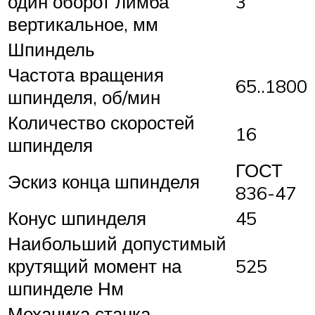
один оборот лимба
3
вертикальное, мм
Шпиндель
Частота вращения
65..1800
шпинделя, об/мин
Количество скоростей
16
шпинделя
ГОСТ
Эскиз конца шпинделя
836-47
Конус шпинделя
45
Наибольший допустимый
крутящий момент на
525
шпинделе Нм
Механика станка