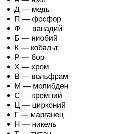
Д — медь
П — фосфор
Ф — ванадий
Б — ниобий
К — кобальт
Р — бор
X — хром
В — вольфрам
М — молибден
С — кремний
Ц — цирконий
Г — марганец
Н — никель
Т — титан