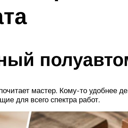
ата
ный полуавто
едпочитает мастер. Кому-то удобнее д
ие для всего спектра работ.